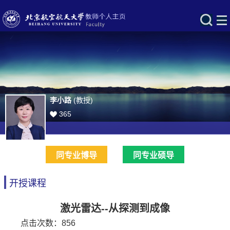
李小路
(教授)
365
同专业博导
同专业硕导
开授课程
激光雷达--从探测到成像
点击次数：
856