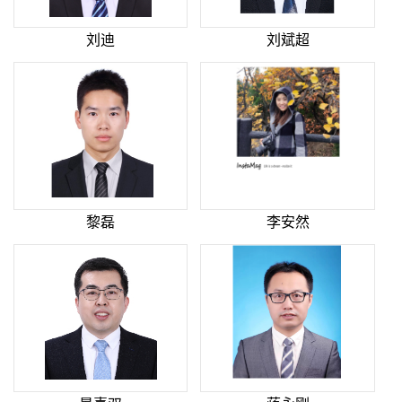
刘迪
刘斌超
黎磊
李安然