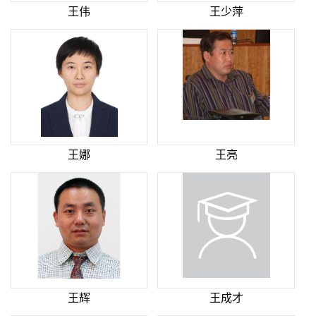
王伟
王少萍
王娜
王亮
王辉
王成才