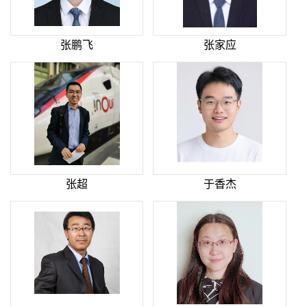
张鹏飞
张家应
张超
于香杰