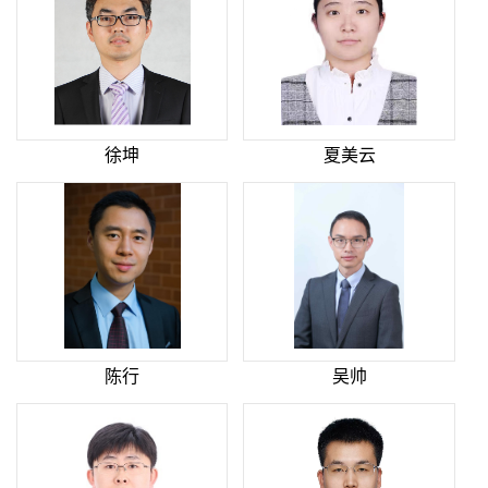
徐坤
夏美云
陈行
吴帅