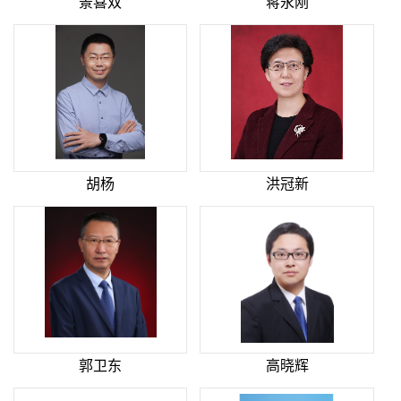
景喜双
蒋永刚
胡杨
洪冠新
郭卫东
高晓辉