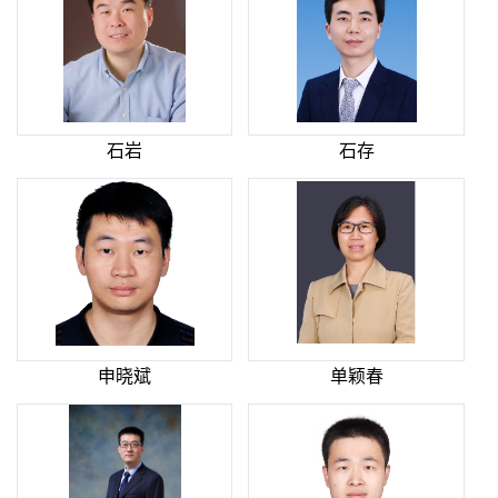
石岩
石存
申晓斌
单颖春