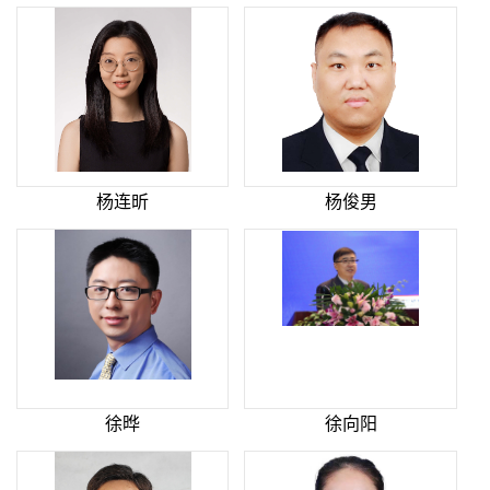
杨连昕
杨俊男
徐晔
徐向阳