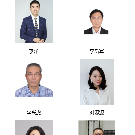
李洋
李新军
李兴虎
刘源源