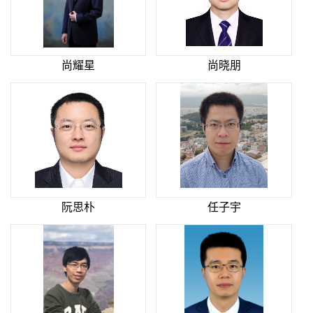
尚耀星
尚晓朋
阮思朴
任子宇