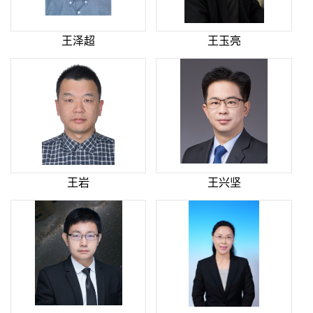
王泽超
王玉亮
王岩
王兴坚