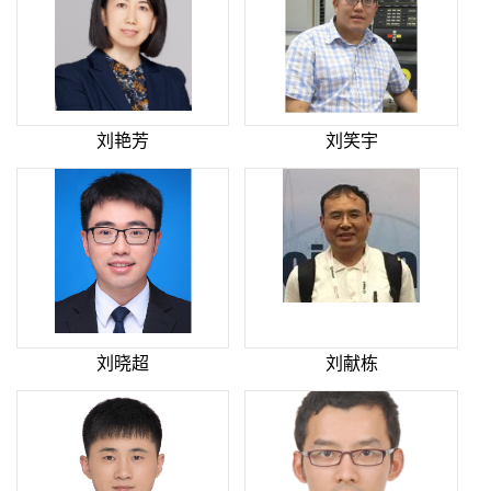
刘艳芳
刘笑宇
刘晓超
刘献栋