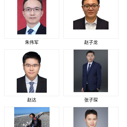
朱伟军
赵子龙
赵达
张子琛