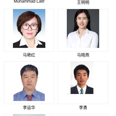
Muhammad Latif
王明明
马艳红
马晓燕
李运华
李勇