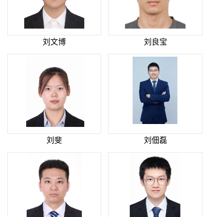
刘文博
刘良宝
刘斐
刘佃磊