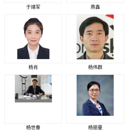
于靖军
燕鑫
杨肖
杨伟群
杨世春
杨丽曼