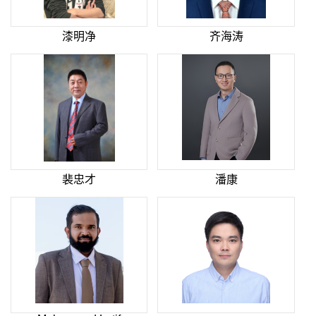
漆明净
齐海涛
裴忠才
潘康