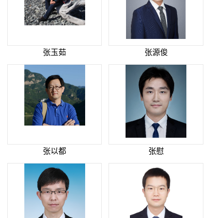
张玉茹
张源俊
张以都
张慰