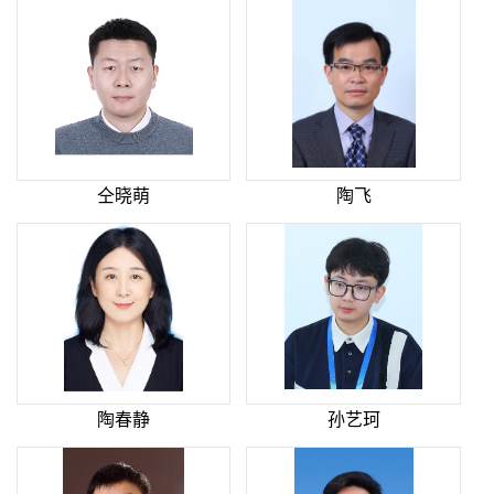
仝晓萌
陶飞
陶春静
孙艺珂