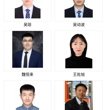
吴琼
吴动波
魏恒来
王佐旭