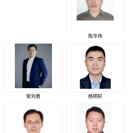
陈华伟
常刘勇
杨明轩