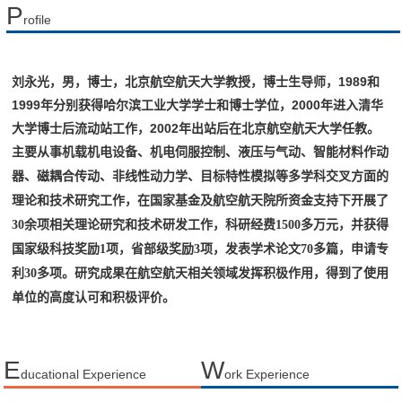
P
rofile
刘永光，男，博士，北京航空航天大学教授，博士生导师，1989和
1999年分别获得哈尔滨工业大学学士和博士学位，2000年进入清华
大学博士后流动站工作，2002年出站后在北京航空航天大学任教。
主要从事机载机电设备、机电伺服控制、液压与气动、智能材料作动
器、磁耦合传动、非线性动力学、目标特性模拟等多学科交叉方面的
理论和技术研究工作，在国家基金及航空航天院所资金支持下开展了
30
余项相关理论研究和技术研发工作，科研经费
1500
多万元，并获得
国家级科技奖励
1
项，省部级奖励
3
项，发表学术论文
70
多篇，申请专
利
30多
项。研究成果在航空航天相关领域发挥积极作用，得到了使用
单位的高度认可和积极评价。
E
W
ducational Experience
ork Experience