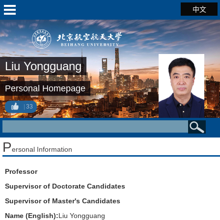
中文
Liu Yongguang
Personal Homepage
33
P
ersonal Information
Professor
Supervisor of Doctorate Candidates
Supervisor of Master's Candidates
Name (English):
Liu Yongguang