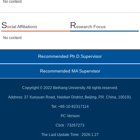
No content
S
R
ocial Affiliations
esearch Focus
No content
Recommended Ph.D.Supervisor
Recommended MA Supervisor
Copyright © 2022 Beihang University. All rights reserved.
Address: 37 Xueyuan Road, Haidian District, Beijing, P.R. China, 100191.
Tel: +86-10-82317114
PC Version
Click :
73267273
The Last Update Time :
2026
.
1
.
27