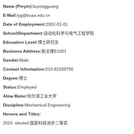
Name (Pinyin):
liuyongguang
E-Mail:
lyg@buaa.edu.cn
Date of Employment:
2002-01-01
School/Department:
自动化科学与电气工程学院
Education Level:
博士研究生
Business Address:
新主楼E1001
Gender:
Male
Contact Information:
010-82339790
Degree:
博士
Status:
Employed
Alma Mater:
哈尔滨工业大学
Discipline:
Mechanical Engineering
Honors and Titles:
2010 elected:国家科技进步二等奖