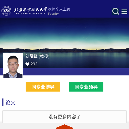
刘晓锋
(教授)
292
同专业博导
同专业硕导
论文
没有更多内容了