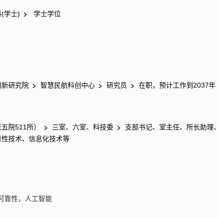
(学士)
学士学位
创新研究院
智慧民航科创中心
研究员
在职，预计工作到2037年
五院511所）
三室、六室、科技委
支部书记、室主任、所长助理
靠性技术、信息化技术等
可靠性，人工智能