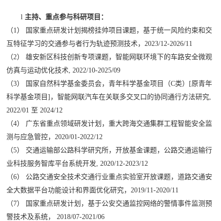
l
主持、重点参与科研项目：
（
1
）
国家重点研发计划揭榜挂帅项目课题，基于统一风险约束和交
互特征学习的交通参与者行为轨迹预测技术，
2023/12-2026/11
（
2
）
雄安新区科技创新专项课题，智能网联环境下的车路安全微观
仿真与运动优化技术
, 2022/10-2025/09
（
3
）
国家自然科学基金委员会，青年科学基金项目（
C
类）
[
原青年
科学基金项目
]
，智能网联汽车在关联多交叉口的协同通行方法研究
,
2022/01
至
2024/12
（
4
）
广东省重点领域研发计划，重大跨海交通集群工程智能安全监
测与应急管控，
2020/01-2022/12
（
5
）
交通运输部公路科学研究所，开放基金课题，公路交通运输行
业科技服务智库平台系统开发
, 2020/12-2023/12
（
6
）
公路交通安全技术交通行业重点实验室开放课题，道路交通安
全大数据平台功能设计和界面优化研究，
2019/11-2020/11
（
7
）
国家重点研发计划，基于公安交通监控网络的警情事件监测预
警技术及系统，
2018/07-2021/06