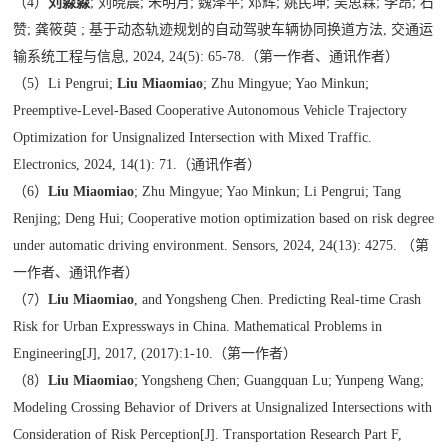
（
4
）
刘淼淼
;
刘晓晨
;
朱明月
;
魏泽平
;
邓辉
;
姚民坤
;
吴思霖
;
李昂
;
石
赞
;
龚筱萸
;
基于动态轨迹规划的自动驾驶车辆协同换道方法
,
交通运
输系统工程与信息
, 2024, 24(5): 65-78.
（第一作者、通讯作者）
（
5
）
Li Pengrui;
Liu Miaomiao
; Zhu Mingyue; Yao Minkun;
Preemptive-Level-Based Cooperative Autonomous Vehicle Trajectory
Optimization for Unsignalized Intersection with Mixed Traffic.
Electronics, 2024, 14(1): 71.
（通讯作者）
（
6
）
Liu Miaomiao
; Zhu Mingyue; Yao Minkun; Li Pengrui; Tang
Renjing; Deng Hui; Cooperative motion optimization based on risk degree
under automatic driving environment. Sensors, 2024, 24(13): 4275.
（第
一作者、通讯作者）
（
7
）
Liu Miaomiao
, and Yongsheng Chen. Predicting Real-time Crash
Risk for Urban Expressways in China. Mathematical Problems in
Engineering[J], 2017, (2017):1-10.
（第一作者）
（
8
）
Liu Miaomiao
; Yongsheng Chen; Guangquan Lu; Yunpeng Wang;
Modeling Crossing Behavior of Drivers at Unsignalized Intersections with
Consideration of Risk Perception[J]. Transportation Research Part F,