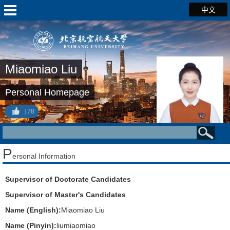
中文
Miaomiao Liu
Personal Homepage
78
P
ersonal Information
Supervisor of Doctorate Candidates
Supervisor of Master's Candidates
Name (English):
Miaomiao Liu
Name (Pinyin):
liumiaomiao