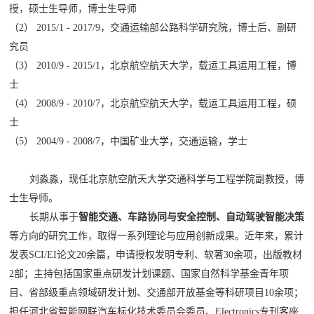
授，硕士生导师，博士生导师
（
2
）
2015/1 - 2017/9
，交通运输部公路科学研究院，博士后、副研
究员
（
3
）
2010/9 - 2015/1
，北京航空航天大学，载运工具运用工程，博
士
（
4
）
2008/9 - 2010/7
，北京航空航天大学，载运工具运用工程，硕
士
（
5
）
2004/9 - 2008/7
，中国矿业大学，交通运输，学士
刘淼淼，现任北京航空航天大学交通科学与工程学院副教授，博
士生导师。
长期从事于
智能交通、车路协同与安全控制、自动驾驶智能决策
等方向的研究工作，取得一系列理论与应用创新成果。近年来，累计
发表
SCI/EI
论文
20
余篇，申请授权发明专利、软著
30
余项，出版教材
2
部；主持包括国家重点研发计划课题、国家自然科学基金青年项
目、省部级重点领域研发计划、交通部开放基金等科研项目
10
余项；
担任河北省智能网联汽车标化技术委员会委员、
Electronics
专刊客座