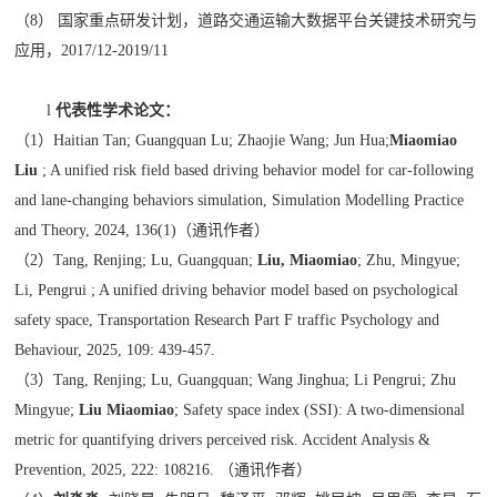
（8）
国家重点研发计划，道路交通运输大数据平台关键技术研究与
应用
，2017/12-2019/11
l
代表性学术论文：
（
1
）
Haitian Tan; Guangquan Lu; Zhaojie Wang; Jun Hua;
Miaomiao
Liu
; A unified risk field based driving behavior model for car-following
and lane-changing behaviors simulation, Simulation Modelling Practice
and Theory, 2024, 136(1)
（通讯作者）
（
2
）
Tang, Renjing; Lu, Guangquan;
Liu, Miaomiao
; Zhu, Mingyue;
Li, Pengrui ; A unified driving behavior model based on psychological
safety space, Transportation Research Part F traffic Psychology and
Behaviour, 2025, 109: 439-457.
（
3
）
Tang, Renjing; Lu, Guangquan; Wang Jinghua; Li Pengrui; Zhu
Mingyue;
Liu Miaomiao
; Safety space index (SSI): A two-dimensional
metric for quantifying drivers perceived risk. Accident Analysis &
Prevention, 2025, 222: 108216.
（通讯作者）