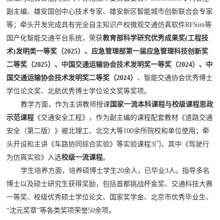
副主编、雄安国创中心技术专家、雄安新区智能城市创新联合会专家
等；牵头开发完成具有完全自主知识产权微观交通仿真软件
RFSim
等
国产化智能交通平台系统，荣获
教育部科学研究优秀成果奖
(
工程技
术
)
发明类一等奖（
2025
）、应急管理部第一届应急管理科技创新奖
二等奖（
2025
）、中国交通运输协会技术发明奖一等奖（
2024
）、中
国交通运输协会技术发明奖二等奖（
2024
）
、智能交通协会优秀博士
学位论文奖、北航优秀博士学位论文奖等奖项。
教学方面，作为主讲教师授课
国家一流本科课程与校级课程思政
示范课程
《交通安全工程》，作为副主编的课程配套教材《道路交通
安全（第二版）》被北理工、北交大等
100
余所院校和单位使用；牵
头开设和主讲《车路协同综合实验》等实验课程
3
门，其中《驾驶行
为仿真实验》入选
校级一流课程
。
学生培养方面，培养硕博士学生
20
余人，已毕业
3
人。指导多名
博士以及硕士研究生获得奖励，包括首都挑战杯金奖、交通科技大赛
一等奖、校级优秀硕士学位论文、国家奖学金、北京市优秀毕业生、
“
沈元奖章
”
等各类奖项荣誉
50
余项。