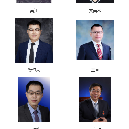
吴江
文美林
王卓
魏恒来