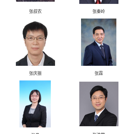
张叔农
张秦岭
张庆振
张霖