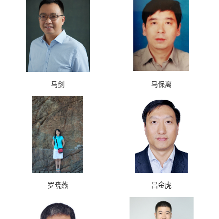
马剑
马保离
罗晓燕
吕金虎