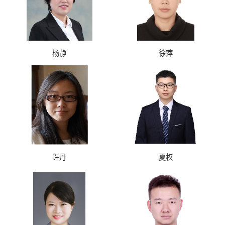
杨静
徐萍
许丹
夏权