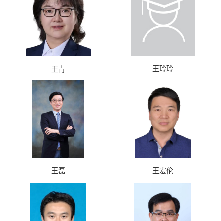
王玲玲
王青
王磊
王宏伦