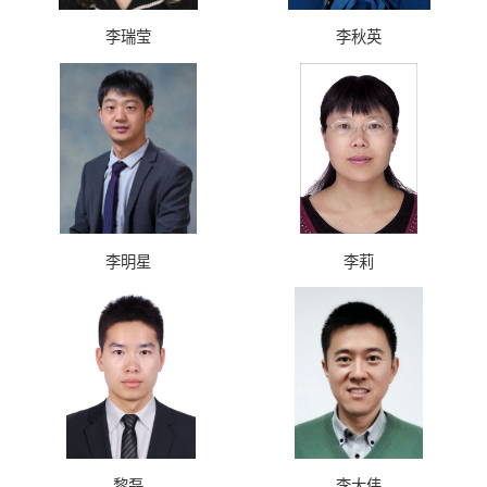
李瑞莹
李秋英
李明星
李莉
黎磊
李大伟