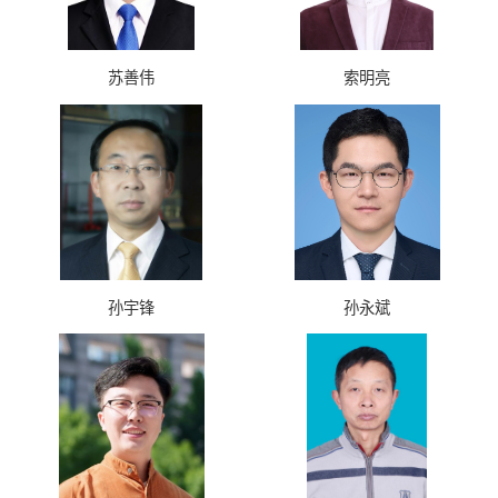
苏善伟
索明亮
孙宇锋
孙永斌