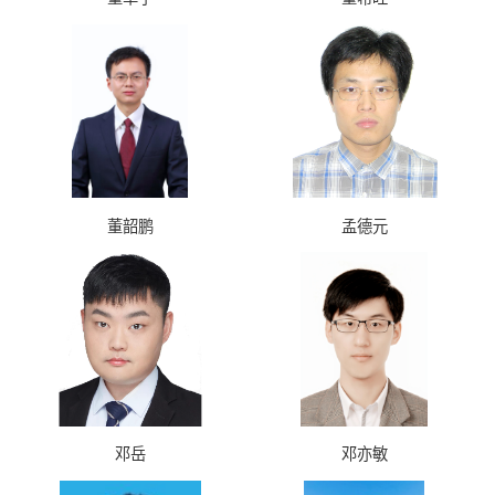
董韶鹏
孟德元
邓岳
邓亦敏