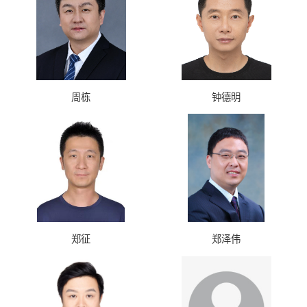
周栋
钟德明
郑征
郑泽伟