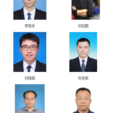
李晓多
刘钰鹏
刘晓超
刘克新