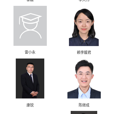
雷小永
赖李媛君
康锐
陈继成