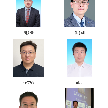
胡庆雷
化永朝
侯文魁
韩亮