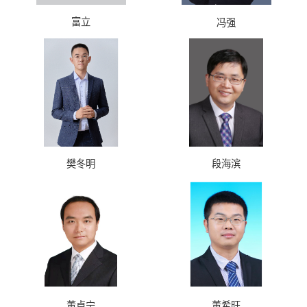
富立
冯强
樊冬明
段海滨
董卓宁
董希旺