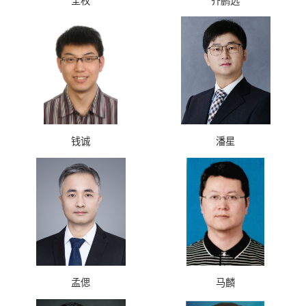
全权
齐鹏远
钱诚
潘星
孟偲
马麟