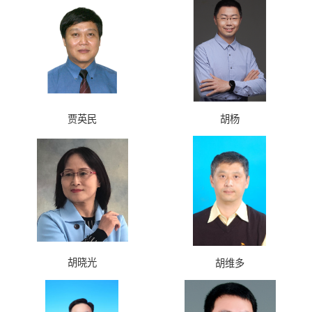
贾英民
胡杨
胡晓光
胡维多