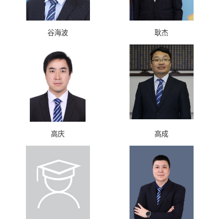
谷海波
耿杰
高庆
高成