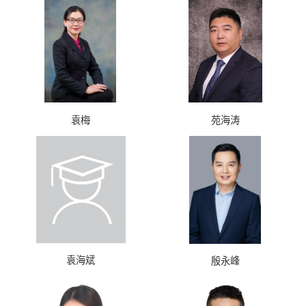
袁梅
苑海涛
袁海斌
殷永峰