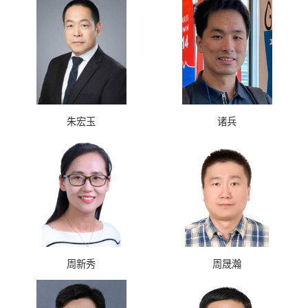
朱宏玉
诸兵
周新秀
周晟瀚