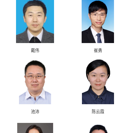
戴伟
崔勇
池沛
陈云霞