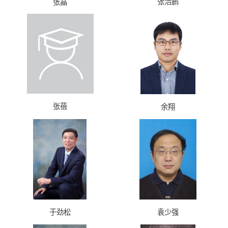
张浩鹏
张晶
张蓓
余翔
于劲松
袁少强