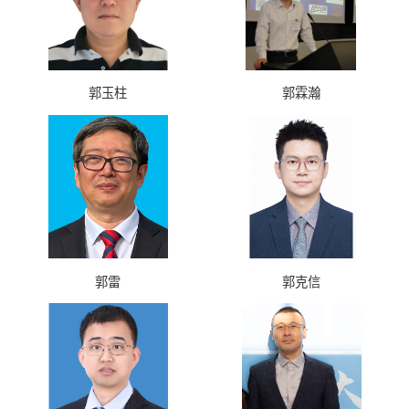
郭玉柱
郭霖瀚
郭雷
郭克信