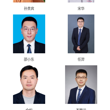
孙贵宾
宋华
邵小东
任羿