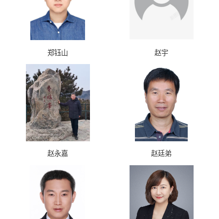
郑钰山
赵宇
赵永嘉
赵廷弟