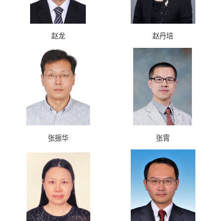
赵龙
赵丹培
张振华
张霄