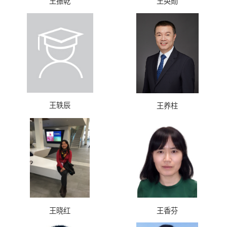
王振乾
王英勋
王轶辰
王养柱
王晓红
王香芬