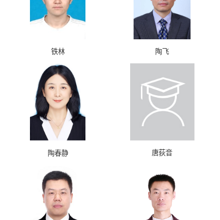
铁林
陶飞
唐荻音
陶春静