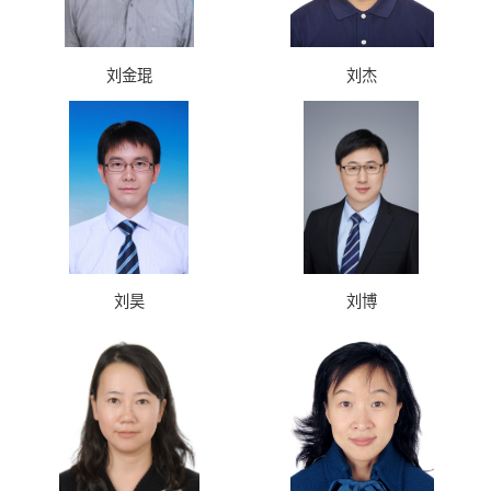
刘金琨
刘杰
刘昊
刘博