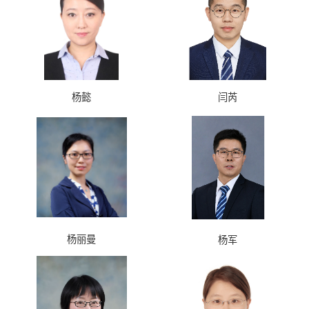
杨懿
闫芮
杨丽曼
杨军