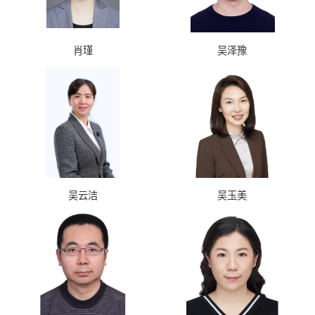
肖瑾
吴泽豫
吴云洁
吴玉美