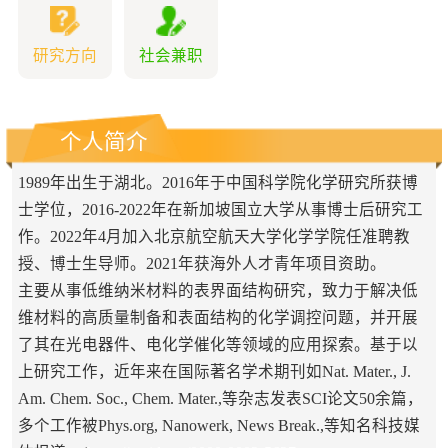
研究方向
社会兼职
个人简介
1989
年出生于湖北。
2016
年于中国科学院化学研究所获博
士学位，
2016-2022
年在新加坡国立大学从事博士后研究工
作。
2022
年
4
月加入北京航空航天大学化学学院任准聘教
授、博士生导师。
2021
年获海外人才青年项目资助。
主要从事低维纳米材料的表界面结构研究，致力于解决低
维材料的高质量制备和表面结构的化学调控问题，并开展
了其在光电器件、电化学催化等领域的应用探索。基于以
上研究工作，近年来在国际著名学术期刊如
Nat. Mater., J.
Am. Chem. Soc., Chem. Mater.,
等杂志发表
SCI
论文
50
余篇，
多个工作被
Phys.org, Nanowerk, News Break.,
等知名科技媒