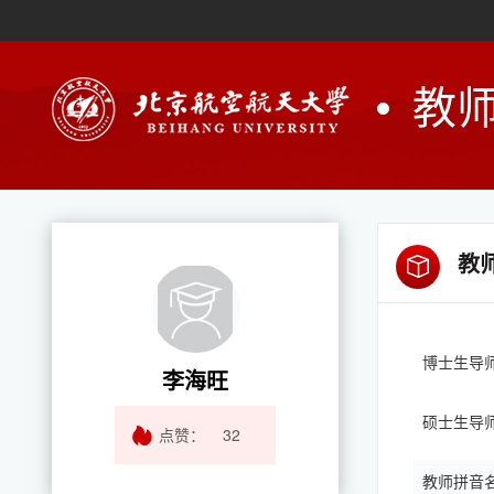
教
教
博士生导
李海旺
硕士生导
点赞：
32
教师拼音