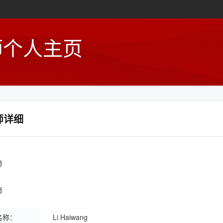
师个人主页
师详细
师
师
名称：
Li Haiwang