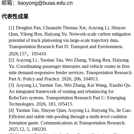
邮箱：liaoyong@buaa.edu.cn
代表性成果
[1]
Denghui Pan, C
huanzhi Thomas Xie, Aoyong Li, Shuyue
Qian, Yilong Ren, Haiyang Yu. Network-scale carbon mitigation
potential of truck platooning via large-scale trajectory data
.
Transportation Research Part D: Transport and Environment.
2026,157，105410.
[2]
Aoyong Li , Ya
otian Tan, Wei Zhang, Yilong Ren, Haiyang
Yu. Coordinating passenger itineraries and vehicle routes in first-
mile demand-responsive feeder services. Transportation Research
Part A: Policy and Practice. 2026, 206, 104913.
[3]
Aoyong Li
, Yaotian Tan, Wei Zhang, Kai Wang, Xiaobo Qu.
An integrated framework of routing and rebalancing for
RoboTaxi systems. Transportation Research Part C: Emerging
Technologies. 2026, 183, 105415.
[4]
Yaotian Tan,
Shuyue Qian,
Aoyong Li
, Haiyang Yu, Jie Gao.
Efficient and stable ride-pooling through a multi-level coalition
formation game. Communications in Transportation Research.
2025.12, 5, 100220.