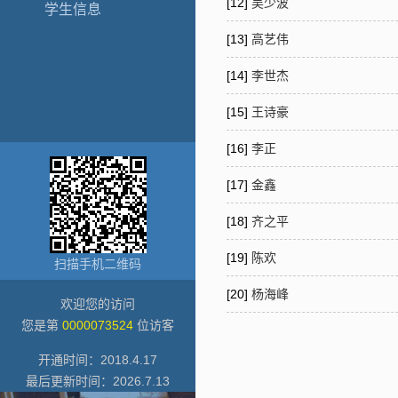
[12]
吴少波
学生信息
[13]
高艺伟
[14]
李世杰
[15]
王诗豪
[16]
李正
[17]
金鑫
[18]
齐之平
[19]
陈欢
扫描手机二维码
[20]
杨海峰
欢迎您的访问
您是第
0000073524
位访客
开通时间：
2018
.
4
.
17
最后更新时间：
2026
.
7
.
13