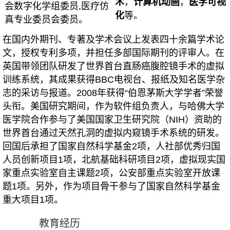
术
，
计算机动画
，
医学可视
会数字化学组委员,医疗仿
化
等。
真专业委员会委员。
在国内外期刊、专著及学术会议上发表
四十余
篇学术论
文，授权专利多项，并担任多部国际期刊的评审人。在
英国带领团队研发了世界首台直肠癌腹腔镜手术的虚拟
训练系统，其成果获得BBC电视台、报纸及知名医学杂
志的采访与报道。2008年获得“伯恩茅斯大学学者”荣誉
头衔。美国研究期间，作为软件组负责人，与哈佛大学
医学院合作参与了美国国家卫生研究院（NIH）资助的
世界首台通过天然孔洞的虚拟内窥镜手术系统的研发。
回国后承担了国家自然科学基金2项，人社部优秀归国
人员创新项目1项，北航基础科研项目2项，虚拟现实国
家重点实验室自主课题2项，公安部重点实验室开放课
题1项。另外，作为项目骨干参与了国家自然科学基金
重大项目1项。
教育经历