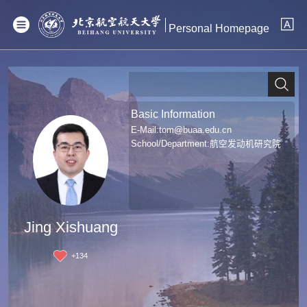
Personal Homepage
Basic Information
E-Mail:
tom@buaa.edu.cn
School/Department:航空发动机研究院
Jing Xishuang
+
134