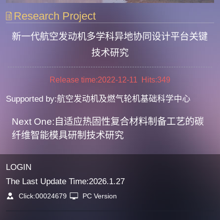
Research Project
新一代航空发动机多学科异地协同设计平台关键
技术研究
Release time:2022-12-11 Hits:
349
Supported by:航空发动机及燃气轮机基础科学中心
Next One:自适应热固性复合材料制备工艺的碳
纤维智能模具研制技术研究
LOGIN
The Last Update Time:
2026
.
1
.
27
Click:
00024679
PC Version