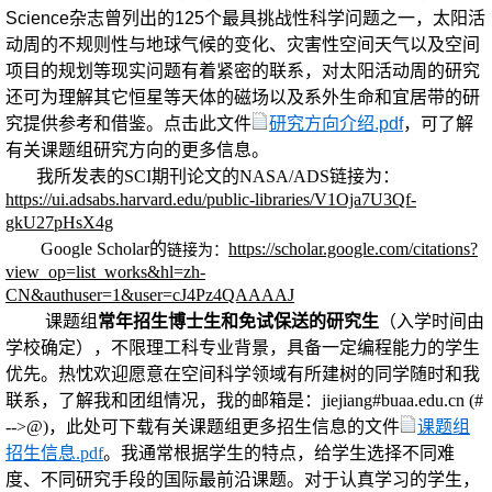
Science杂志曾列出的125个最具挑战性科学问题之一，太阳活
动周的不规则性与地球气候的变化、灾害性空间天气以及空间
项目的规划等现实问题有着紧密的联系，对太阳活动周的研究
还可为理解其它恒星等天体的磁场以及系外生命和宜居带的研
究提供参考和借鉴。点击此文件
研究方向介绍.pdf
，可了解
有关课题组研究方向的更多信息。
我所发表的SCI期刊论文的NASA/ADS链接为：
https://ui.adsabs.harvard.edu/public-libraries/V1Oja7U3Qf-
gkU27pHsX4g
Google Scholar的
https://scholar.google.com/citations?
链接为：
view_op=list_works&hl=zh-
CN&authuser=1&user=cJ4Pz4QAAAAJ
课题组
常年招生博士生和免试保送的研究生
（入学时间由
学校确定），不限理工科专业背景，具备一定编程能力的学生
优先。热忱欢迎愿意在空间科学领域有所建树的同学随时和我
联系，了解我和团组情况，我的邮箱是：jiejiang#buaa.edu.cn (#
-->@)，此处可下载有关课题组更多招生信息的文件
课题组
招生信息.pdf
。我通常根据学生的特点，给学生选择不同难
度、不同研究手段的国际最前沿课题。对于认真学习的学生，