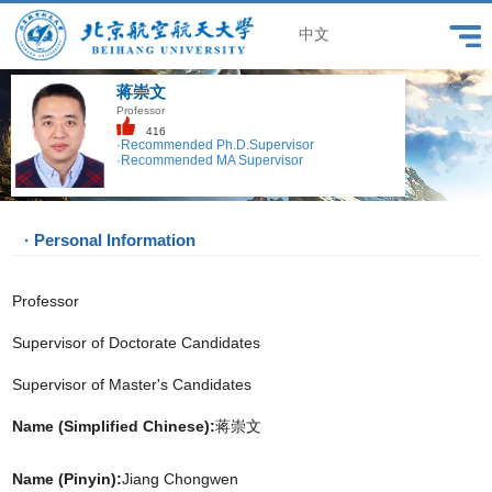
中文
蒋崇文
Professor
416
·Recommended Ph.D.Supervisor
·Recommended MA Supervisor
· Personal Information
Professor
Supervisor of Doctorate Candidates
Supervisor of Master's Candidates
Name (Simplified Chinese):
蒋崇文
Name (Pinyin):
Jiang Chongwen