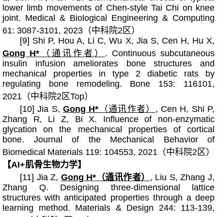
lower limb movements of Chen-style Tai Chi on knee
joint. Medical & Biological Engineering & Computing
61: 3087-3101, 2023（中科院2区）
[9] Shi P, Hou A, Li C, Wu X, Jia S, Cen H, Hu X,
Gong H*
（通讯作者）
. Continuous subcutaneous
insulin infusion ameliorates bone structures and
mechanical properties in type 2 diabetic rats by
regulating bone remodeling. Bone 153: 116101,
2021（中科院2区Top）
[10] Jia S,
Gong H*
（通讯作者）
, Cen H, Shi P,
Zhang R, Li Z, Bi X. Influence of non-enzymatic
glycation on the mechanical properties of cortical
bone. Journal of the Mechanical Behavior of
Biomedical Materials 119: 104553, 2021（中科院2区）
【AI+肌骨生物力学】
[11] Jia Z,
Gong H*
（通讯作者）
, Liu S, Zhang J,
Zhang Q. Designing three-dimensional lattice
structures with anticipated properties through a deep
learning method. Materials & Design 244: 113-139,