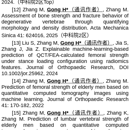
2024.（中科院2区Top）
[12] Zhang M,
Gong H*
（通讯作者）
, Zhang M.
Assessment of bone strength and fracture behavior of
degenerative vertebrae through quantifying
morphology and density distribution. Acta Mechanica
Sinica 41: 624016, 2025（中科院2区）
[13] Liu S, Zhang M,
Gong H*
（通讯作者）
, Jia S,
Zhang J, Jia Z. Explainable machine-learning-based
prediction of QCT/FEA-calculated femoral strength
under stance loading configuration using radiomics
features. Journal of Orthopaedic Research, DOI
10.1002/jor.25962, 2024
[14] Zhang M,
Gong H*
（通讯作者）
, Zhang M.
Prediction of femoral strength of elderly men based on
quantitative computed tomography images using
machine learning
. Journal of Orthopaedic Research
41: 170-182, 2022
[15] Zhang M,
Gong H*
（通讯作者）
, Zhang K,
Zhang M. Prediction of lumbar vertebral strength of
elderly men based on quantitative computed