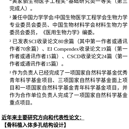
“
黄家驷生物医学工程奖
”
基础研究类一等奖
（第三
完成人）。
²
兼任中国力学学会
/
中国生物医学工程学会生物力学
专业委员会委员、中国生物材料学会材料生物力学
委员会委员，《医用生物力学》编委。
²
已发表
SCI
收录论文
80
余篇（其中第一作者或通讯
作者
70
余篇）、
EI Compendex
收录论文
19
篇（第一
作者或通讯作者
15
篇）、
CSCD
收录论文
24
篇（第一
作者或通讯作者
15
篇）。
²
作为负责人已经完成了一项国家自然科学基金优秀
青年科学基金项目、三项国家自然科学基金面上项
目和一项国家自然科学基金青年科学基金项目，并
作为合作单位负责人完成了一项国家自然科学基金
重点项目。
近年来主要研究方向和代表性论文：
【骨科植入体多孔结构设计】