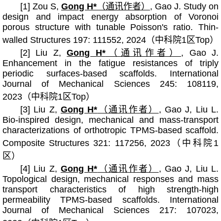
[1] Zou S,
Gong H*
（通讯作者）
, Gao J. Study on
design and impact energy absorption of Voronoi
porous structure with tunable Poisson's ratio. Thin-
walled Structures 197: 111552, 2024（中科院1区Top）
[2] Liu Z,
Gong H*
（通讯作者）
, Gao J.
Enhancement in the fatigue resistances of triply
periodic surfaces-based scaffolds. International
Journal of Mechanical Sciences 245: 108119,
2023（中科院1区Top）
[3] Liu Z,
Gong H*
（通讯作者）
, Gao J, Liu L.
Bio-inspired design, mechanical and mass-transport
characterizations of orthotropic TPMS-based scaffold.
Composite Structures 321: 117256, 2023（中科院1
区）
[4] Liu Z,
Gong H*
（通讯作者）
, Gao J, Liu L.
Topological design, mechanical responses and mass
transport characteristics of high strength-high
permeability TPMS-based scaffolds. International
Journal of Mechanical Sciences 217: 107023,