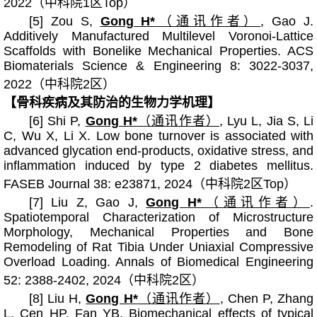
2022（中科院1区Top）
[5] Zou S,
Gong H*
（通讯作者）
, Gao J.
Additively Manufactured Multilevel Voronoi-Lattice
Scaffolds with Bonelike Mechanical Properties. ACS
Biomaterials Science & Engineering 8: 3022-3037,
2022（中科院2区）
【骨科疾病及其防治的生物力学机理】
[6] Shi P,
Gong H*
（通讯作者）
, Lyu L, Jia S, Li
C, Wu X, Li X. Low bone turnover is associated with
advanced glycation end-products, oxidative stress, and
inflammation induced by type 2 diabetes mellitus.
FASEB Journal 38: e23871, 2024（中科院2区Top）
[7] Liu Z, Gao J,
Gong H*
（通讯作者）
.
Spatiotemporal Characterization of Microstructure
Morphology, Mechanical Properties and Bone
Remodeling of Rat Tibia Under Uniaxial Compressive
Overload Loading. Annals of Biomedical Engineering
52: 2388-2402, 2024（中科院2区）
[8] Liu H,
Gong H*
（通讯作者）
, Chen P, Zhang
L, Cen HP, Fan YB. Biomechanical effects of typical