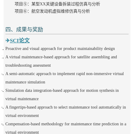
项目⑤：某型XX关键设备拆装过程仿真与分析
项目⑥：航空发动机虚拟维修仿真与分析
四、成果与奖励
✈
SCI论文
Proactive and visual approach for product maintainability design
A virtual maintenance-based approach for satellite assembling and
troubleshooting assessment
A semi-automatic approach to implement rapid non-immersive virtual
maintenance simulation
Simulation data integration-based approach for motion synthesis in
virtual maintenance
A fingertips-based approach to select maintenance tool automatically in
virtual environment
Compensation-based methodology for maintenance time prediction in a
virtual environment