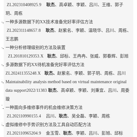
ZL202310408925.9
耿杰
、高卓颖、李颖、吕川、王维、郭子
玥、周栋
一种多源数据下的XX技术准备完好率评估方法
ZL202311148657.8
耿杰
、赵紫名、李颖、温晓华、吕川、周栋、
王志鹏
一种分析修理级别的方法及装置
ZL201810129353.X
耿杰
、邱标、王冉冉、张威、郭春辉、彭旭
多源数据下的XX待机准备完好率评估方法
ZL202411355248.X
耿杰、
赵紫名、李颖、郭子玥、周栋、吕川
Maintainability analysis method based on virtual maintenance original
data support2022/11383
耿杰
、高卓颖、李颖、刘秉宜、吕川、周委
璇
一种面向多维修事件的机会维修决策方法
ZL202110990155.4 吕川、
耿杰
、吴全磊、李颖、周栋
虚拟维修中手势识别方法及工具自动匹配方法
ZL202110965204.9 金玉雪、
耿杰
、李颖、吕川、彭旭、邱标