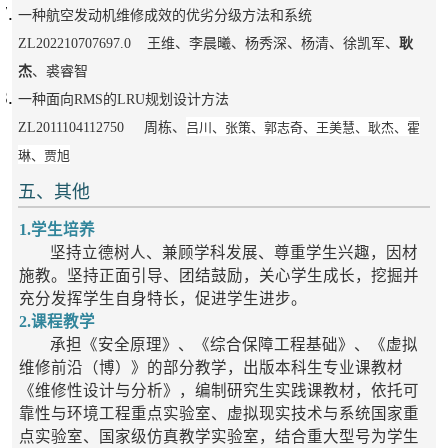
一种航空发动机维修成效的优劣分级方法和系统
ZL202210707697.0 王维、李晨曦、杨秀深、杨清、徐凯军、
耿
杰
、裘睿智
一种面向RMS的LRU规划设计方法
吕川、张策、郭志奇、王美慧、耿杰、霍
ZL2011104112750 周栋、
琳、贾旭
五、其他
1.学生培养
坚持立德树人、兼顾学科发展、尊重学生兴趣，因材
施教。坚持正面引导、团结鼓励，关心学生成长，挖掘并
充分发挥学生自身特长，促进学生进步。
2.课程教学
承担《安全原理》、《综合保障工程基础》、《虚拟
维修前沿（博）》的部分教学，出版本科生专业课教材
《维修性设计与分析》，编制研究生实践课教材，依托可
靠性与环境工程重点实验室、虚拟现实技术与系统国家重
点实验室、国家级仿真教学实验室，结合重大型号为学生