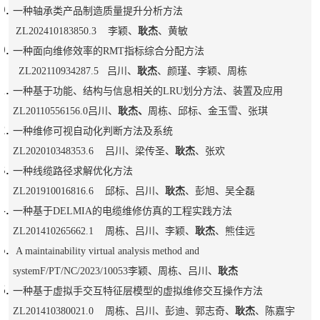
一种轴承类产品制造质量提升分析方法
ZL202410183850.3 李颖、
耿杰
、黄敏
一种面向维修效率的RMT指标综合分配方法
ZL202110934287.5 吕川、
耿杰
、颜瑾、李颖、周栋
一种基于功能、结构与信息相关的LRU划分方法、装置及应用
ZL20110556156.0吕川、
耿杰、
周栋、邱标、金玉雪、张琪
一种维修可视自动化判断方法及系统
ZL202010348353.6 吕川、梁传圣、
耿杰
、张欢
一种线缆路径求解优化方法
ZL201910016816.6 邱标、吕川、
耿杰
、彭旭、吴全磊
一种基于DELMIA的电缆维修仿真的工程实践方法
ZL201410265662.1 周栋、吕川、李颖、
耿杰
、熊佳远
A maintainability virtual analysis method and
systemF/PT/NC/2023/10053李颖、周栋、吕川、
耿杰
一种基于虚拟手交互特征层模型的虚拟维修交互操作方法
ZL201410380021.0 周栋、吕川、彭迪、郭志奇、
耿杰
、陈嘉宇