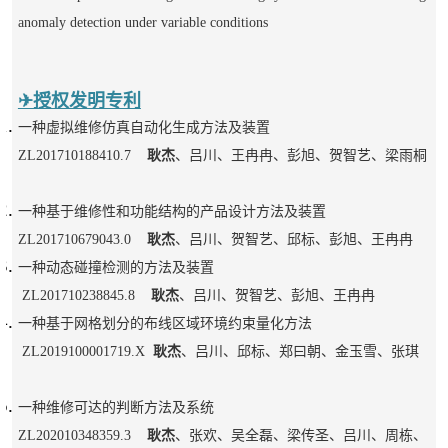
anomaly detection under variable conditions
✈授权发明专利
一种虚拟维修仿真自动化生成方法及装置
ZL201710188410.7
耿杰
、吕川、王冉冉、彭旭、贺智艺、梁雨桐
一种基于维修性和功能结构的产品设计方法及装置
ZL201710679043.0
耿杰
、吕川、贺智艺、邱标、彭旭、王冉冉
一种动态碰撞检测的方法及装置
ZL201710238845.8
耿杰
、吕川、贺智艺、彭旭、王冉冉
一种基于网格划分的布线区域环境约束量化方法
ZL2019100001719.X
耿杰
、吕川、邱标、郑曰朝、金玉雪、张琪
一种维修可达的判断方法及系统
ZL202010348359.3
耿杰
、张欢、吴全磊、梁传圣、吕川、周栋、