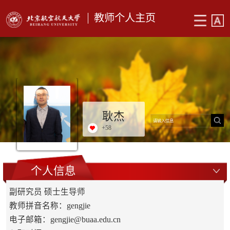
教师个人主页
耿杰
+
58
个人信息
副研究员 硕士生导师
教师拼音名称：gengjie
电子邮箱：
gengjie@buaa.edu.cn