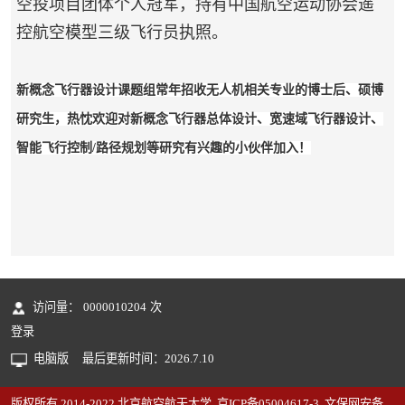
空投项目团体个人冠军，持有中国航空运动协会遥
控航空模型三级飞行员执照。
新概念飞行器设计课题组常年招收无人机相关专业的博士后、硕博
研究生，热忱欢迎对新概念飞行器总体设计、宽速域飞行器设计、
智能飞行控制/路径规划等研究有兴趣的小伙伴加入！
访问量：
0000010204
次
登录
电脑版
最后更新时间：
2026
.
7
.
10
版权所有 2014-2022 北京航空航天大学 京ICP备05004617-3 文保网安备