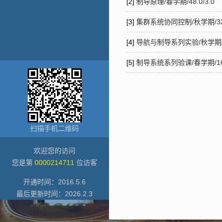
[2]
制导原理/春学期/48.0/3.0
[3]
集群系统协同控制/秋学期/32.
[4]
导航与制导系列实验/秋学期/48
[5]
制导系统系列验课/春学期/16.
扫描手机二维码
欢迎您的访问
您是第
0000214711
位访客
开通时间：
2016
.
5
.
6
最后更新时间：
2026
.
2
.
3