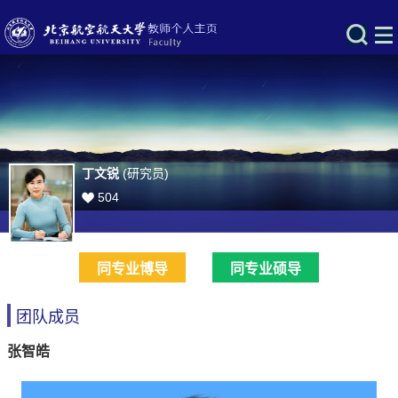
丁文锐
(研究员)
504
同专业博导
同专业硕导
团队成员
张智皓