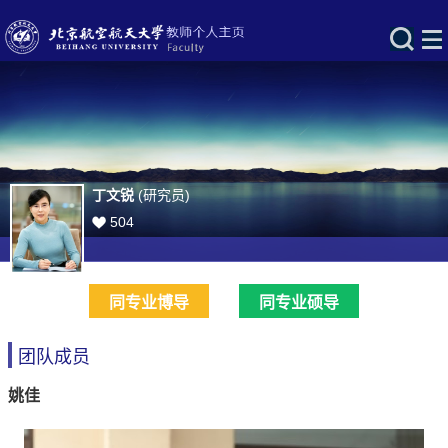
丁文锐
(研究员)
504
同专业博导
同专业硕导
团队成员
姚佳