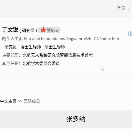
登录
|
丁文锐
( 研究员 )
赞
505
的个人主页 http://shi.buaa.edu.cn/dingwenrui/zh_CN/index.htm
研究员 博士生导师 硕士生导师
主要任职：
北航无人系统研究院智能信息技术首席
其他任职：
北航学术委员会委员
中文主页
>> 团队成员
张多纳