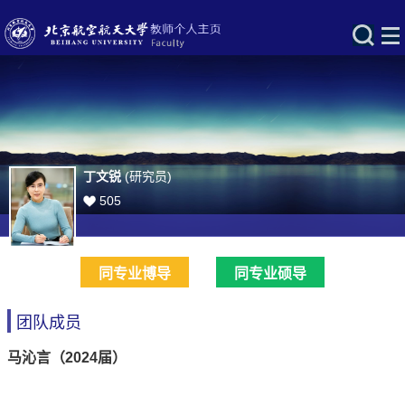
丁文锐
(研究员)
505
同专业博导
同专业硕导
团队成员
马沁言（2024届）