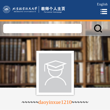
English
daoyinxue1210