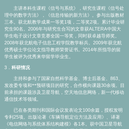
主讲本科生课程《信号与系统》，研究生课程《信号处
理中的数学方法》，《信息传输的新方法》。参与出版教材
三本。获北航教学成果一等奖
1
项，二等奖
2
项。累计毕业研
究生
90
名。
2006
年与研究生合写的文章获
ALTERA
中国大
学生电子设计文章竞赛全国一等奖，同时获卓越导师奖。
2008
年获北航电子信息工程学院教学标兵。
2009
年获北航
优秀硕士学位论文指导教师荣誉证书。
2014
年所指导的留
学生被评为优秀来华留学毕业生。
3
．
科研情况
主持和参与了国家自然科学基金、博士后基金、
863
、
发改委专项和**预研项目的研究，合作横向课题
30
余项。目
前承担的课题涉及卫星导航，空天地信息网络，新一代移动
通信技术等领域。
已在各类期刊和国际会议发表论文
100
余篇，授权发明
专利
25
项。出版论著《车辆导航定位方法及应用》、译著
《电信网络与系统体系结构建模》各
1
本。获中国卫星导航