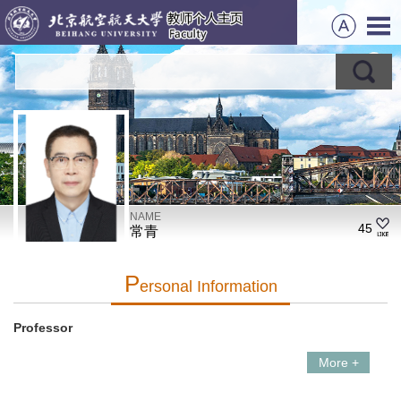
NAME
45
常青
P
Ersonal Information
Professor
More +