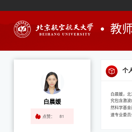
教
个
白晨媛，北
白晨媛
究包含激波
然科学基金
速专业委员
点赞：
81