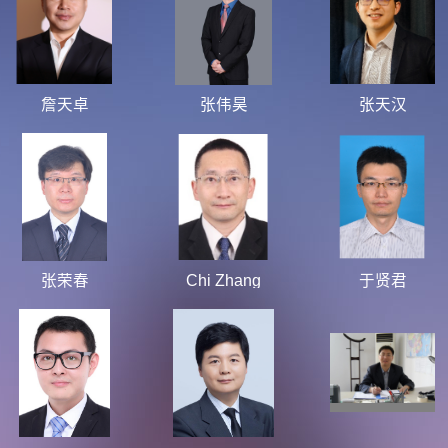
詹天卓
张伟昊
张天汉
张荣春
Chi Zhang
于贤君