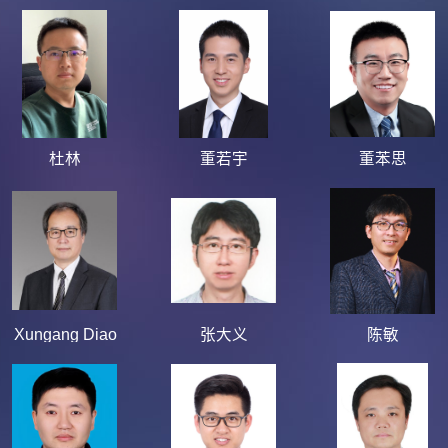
杜林
董若宇
董苯思
Xungang Diao
张大义
陈敏