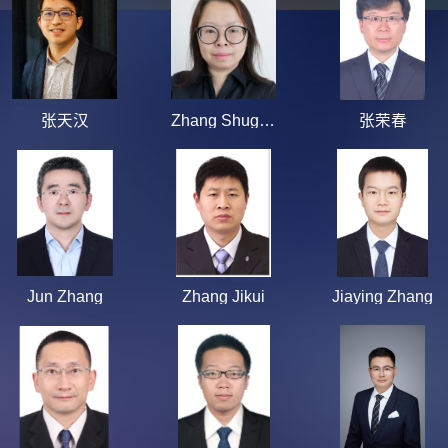
张天汉
Zhang Shuguang
张荣春
Jun Zhang
Zhang Jikui
Jiaying Zhang