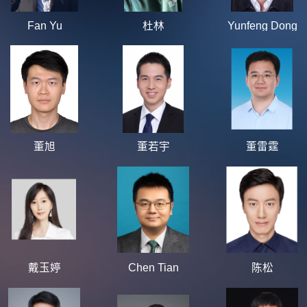
Fan Yu
杜林
Yunfeng Dong
董旭
董若宇
董雷霆
戴玉婷
Chen Tian
陈松