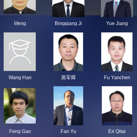
lifeng
Bingqiang Ji
Yue Jiang
Wang Han
高军辉
Fu Yanchen
Feng Gao
Fan Yu
Eri Qitai