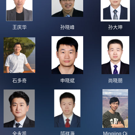
王庆华
孙晓峰
孙大坤
石多奇
申晓斌
尚晓朋
全永凯
邱祥海
Mingjing Qi