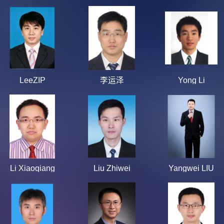
LeeZIP
李运泽
Yong Li
Li Xiaoqiang
Liu Zhiwei
Yangwei LIU