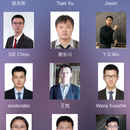
徐天彤
Tiger Xu
Jason
XIE Chiyu
谢长川
Y G Wu
wudongbo
王悦
Wang Xiaozhe