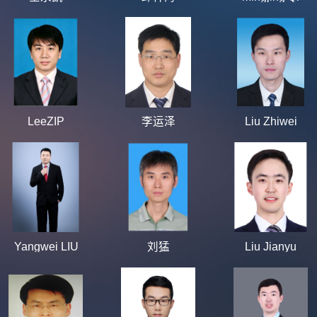
LeeZIP
李运泽
Liu Zhiwei
Yangwei LIU
刘猛
Liu Jianyu