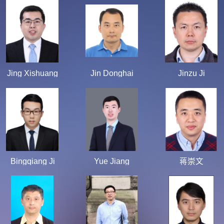
Jing Xishuang
Jin Donghai
Jinzu Ji
Bingqiang Ji
Yue Jiang
蒋崇文