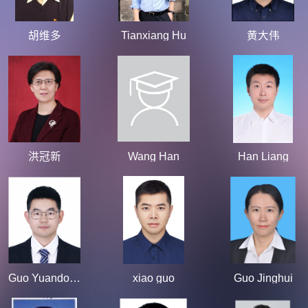
胡维多
Tianxiang Hu
黄大伟
洪冠新
Wang Han
Han Liang
Guo Yuandong
xiao guo
Guo Jinghui