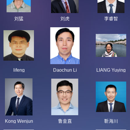
刘猛
刘虎
李睿智
lifeng
Daochun Li
LIANG Yuying
Kong Wenjun
鲁金直
靳海川