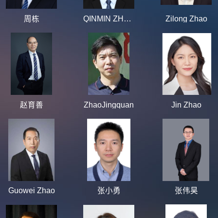
周栋
QINMIN ZHENG
Zilong Zhao
赵育善
ZhaoJingquan
Jin Zhao
Guowei Zhao
张小勇
张伟昊