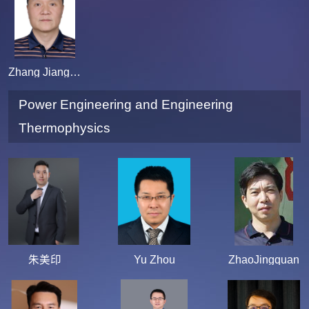
Zhang Jianguo
Power Engineering and Engineering
Thermophysics
朱美印
Yu Zhou
ZhaoJingquan