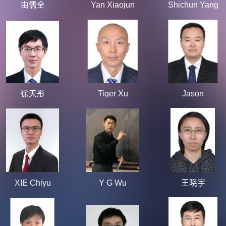
由儒全
Yan Xiaojun
Shichun Yang
徐天彤
Tiger Xu
Jason
XIE Chiyu
Y G Wu
王晓宇