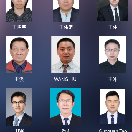
王晓宇
王伟宗
王伟
王浚
WANG HUI
王冲
田辉
陶永
Guoquan Tao