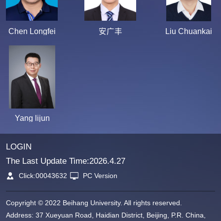
Chen Longfei
安广丰
Liu Chuankai
Yang lijun
LOGIN
The Last Update Time:
2026
.
4
.
27
Click:
00043632
PC Version
Copyright © 2022 Beihang University. All rights reserved.
Address: 37 Xueyuan Road, Haidian District, Beijing, P.R. China,