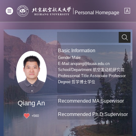
Personal Homepage
Basic Information
Gender:Male
E-Mail:
anqiang@buaa.edu.cn
School/Department:航空发动机研究院
Professional Title:Associate Professor
Degree:哲学博士学位
Recommended MA Supervisor
Qiang An
Recommended Ph.D.Supervisor
+
560