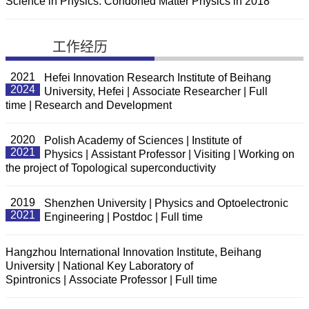
Science in Physics: Condoned Matter Physics in 2018
工作经历
2021
Hefei Innovation Research Institute of Beihang
2024
University, Hefei | Associate Researcher | Full
time | Research and Development
2020
Polish Academy of Sciences | Institute of
2021
Physics | Assistant Professor | Visiting | Working on
the project of Topological superconductivity
2019
Shenzhen University | Physics and Optoelectronic
2021
Engineering | Postdoc | Full time
Hangzhou International Innovation Institute, Beihang
University | National Key Laboratory of
Spintronics | Associate Professor | Full time