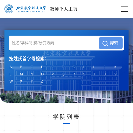
按姓氏首字母检索：
A
B
C
D
E
F
G
H
I
J
K
L
M
N
O
P
Q
R
S
T
U
V
W
X
Y
Z
学院列表