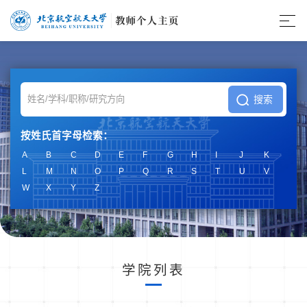
按姓氏首字母检索：
A
B
C
D
E
F
G
H
I
J
K
L
M
N
O
P
Q
R
S
T
U
V
W
X
Y
Z
学院列表