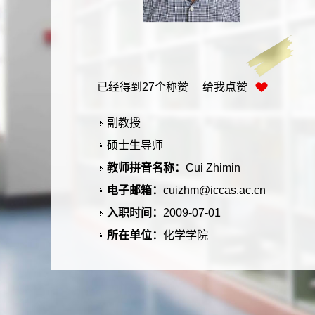
已经得到
27
个称赞 给我点赞
副教授
硕士生导师
教师拼音名称：
Cui Zhimin
电子邮箱：
cuizhm@iccas.ac.cn
入职时间：
2009-07-01
所在单位：
化学学院
学历：
博士研究生
办公地点：
实7-303
性别：
男