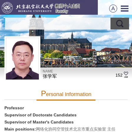
NAME
152
张学军
P
Ersonal Information
Professor
Supervisor of Doctorate Candidates
Supervisor of Master's Candidates
Main positions:
网络化协同空管技术北京市重点实验室 主任