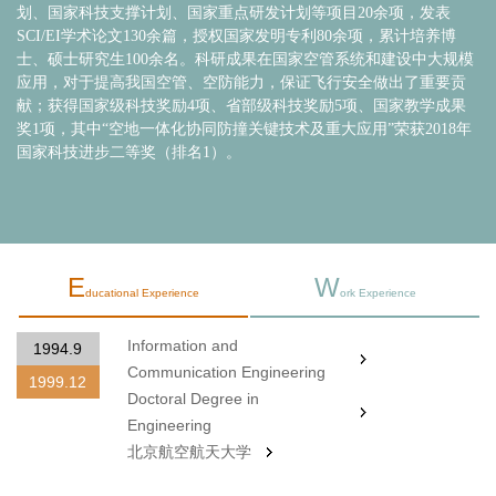
划、国家科技支撑计划、国家重点研发计划等项目20余项，发表
SCI/EI学术论文130余篇，授权国家发明专利80余项，累计培养博
士、硕士研究生100余名。
科研成果在国家空管系统和建设中大规模
应用，对于提高我国空管、空防能力，保证飞行安全做出了重要贡
献；获得国家级科技奖励
4
项、省部级科技奖励
5
项、国家教学成果
奖
1
项，
其中“空地一体化协同防撞关键技术及重大应用”荣获2018年
国家科技进步二等奖（排名1）。
E
W
ducational Experience
ork Experience
Information and
1994.9
Communication Engineering
1999.12
Doctoral Degree in
Engineering
北京航空航天大学