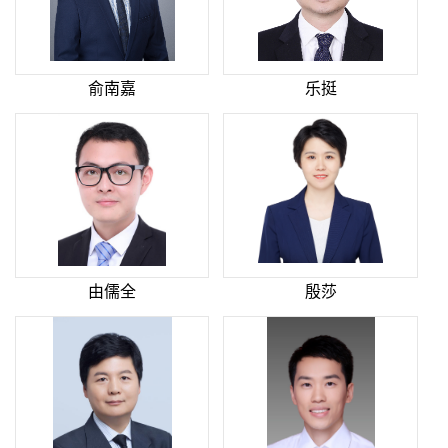
俞南嘉
乐挺
由儒全
殷莎