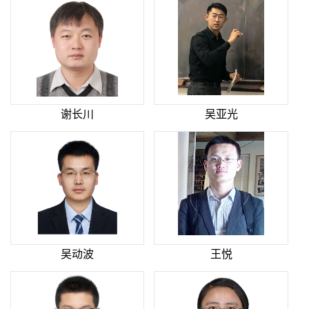
谢长川
吴亚光
吴动波
王悦