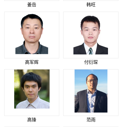
姜岳
韩旺
高军辉
付衍琛
高锋
范雨