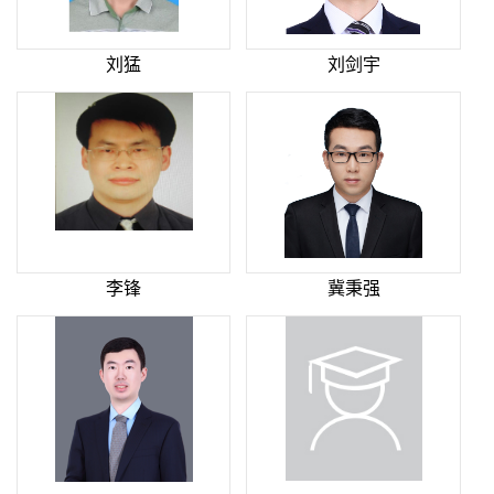
刘猛
刘剑宇
李锋
冀秉强