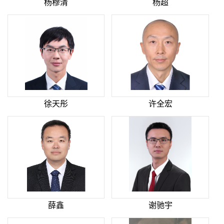
杨穆清
杨超
徐天彤
许全宏
薛鑫
谢驰宇