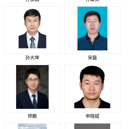
孙大坤
宋磊
师鹏
申晓斌