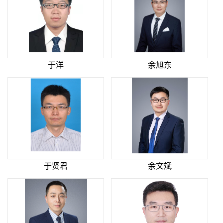
于洋
余旭东
于贤君
余文斌