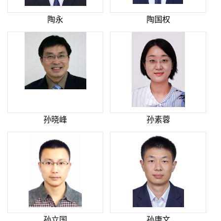
陶永
陶国权
孙晓峰
孙素蓉
孙立国
孙康文