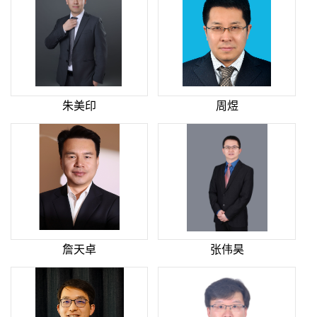
朱美印
周煜
詹天卓
张伟昊