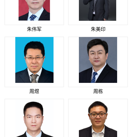
朱伟军
朱美印
周煜
周栋