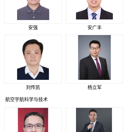
安强
安广丰
刘传凯
杨立军
航空宇航科学与技术