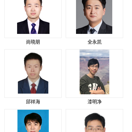
尚晓朋
全永凯
邱祥海
漆明净