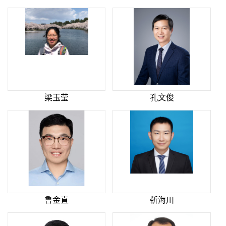
梁玉莹
孔文俊
鲁金直
靳海川