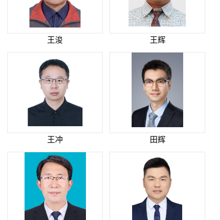
王浚
王辉
王冲
田辉