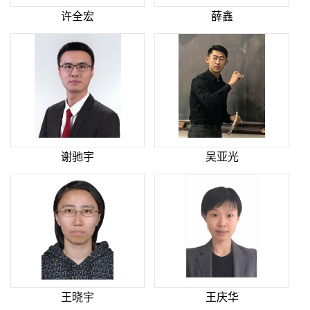
许全宏
薛鑫
谢驰宇
吴亚光
王晓宇
王庆华