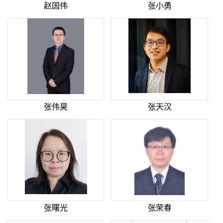
赵国伟
张小勇
张伟昊
张天汉
张曙光
张荣春