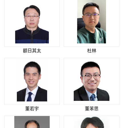
额日其太
杜林
董若宇
董苯思