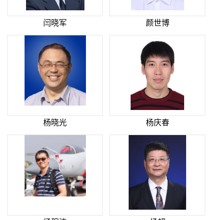
闫晓军
颜世博
杨晓光
杨庆春