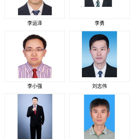
李运泽
李勇
李小强
刘志伟