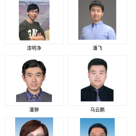
漆明净
潘飞
潘翀
马云鹏