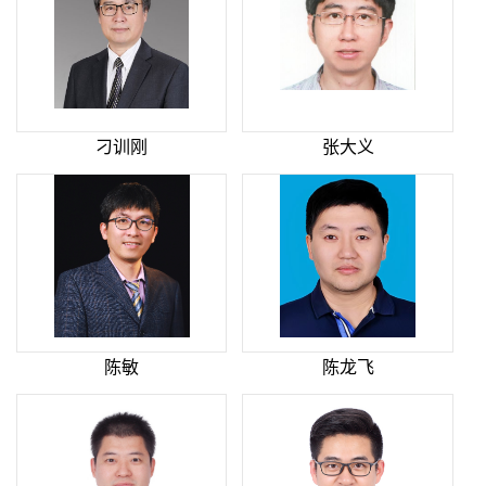
刁训刚
张大义
陈敏
陈龙飞