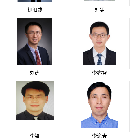
柳阳威
刘猛
刘虎
李睿智
李锋
李道春