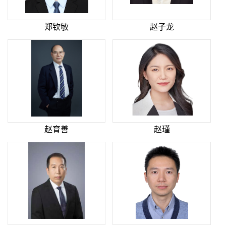
郑钦敏
赵子龙
赵育善
赵瑾