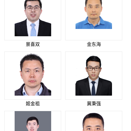
景喜双
金东海
姬金祖
冀秉强