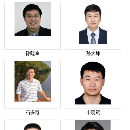
孙晓峰
孙大坤
石多奇
申晓斌