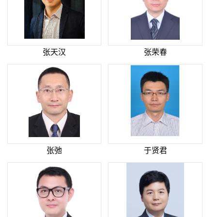
张天汉
张荣春
张弛
于贤君