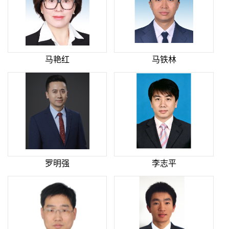
马艳红
马铁林
罗明强
李志平