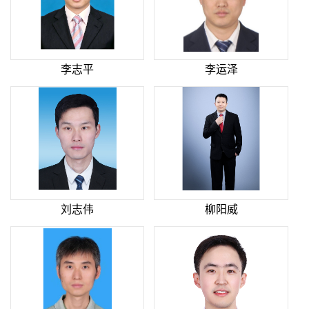
李志平
李运泽
刘志伟
柳阳威