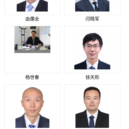
由儒全
闫晓军
杨世春
徐天彤